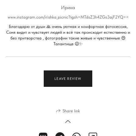
Ирина
www.instagram.com/irishka_picnic?igsh=MTdsZ3h4ZGs3ajF2YQ==
Благодарю от души 🙏 очень уютная и комфортная фотосессия,
Соня видит и чувствует людей и всё так происходит естественно и
без притворства , фотографии такие живые и чувственные 😍
Талантище 😌✨
LEAVE REVIEW
Share link